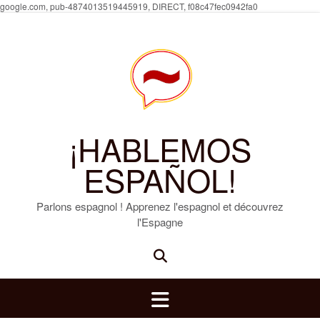
Skip
google.com, pub-4874013519445919, DIRECT, f08c47fec0942fa0
to
content
¡HABLEMOS
ESPAÑOL!
Parlons espagnol ! Apprenez l'espagnol et découvrez
l'Espagne