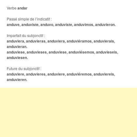
Verbe
andar
Passé simple de l’indicatif :
anduve, anduviste, anduvo, anduviste, anduvimos, anduvieron.
Imparfait du subjonctif :
anduviera, anduvieras, anduviera, anduviéramos, anduvierais,
anduvieran.
anduviese, anduvieses, anduviese, anduviésemos, anduvieseis,
anduviesen.
Future du subjonctif :
anduviere, anduvieres, anduviere, anduviéremos, anduviereis,
anduvieren.