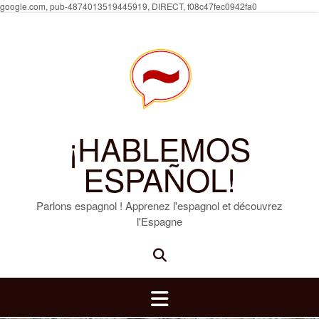
Skip
google.com, pub-4874013519445919, DIRECT, f08c47fec0942fa0
to
content
¡HABLEMOS
ESPAÑOL!
Parlons espagnol ! Apprenez l'espagnol et découvrez
l'Espagne