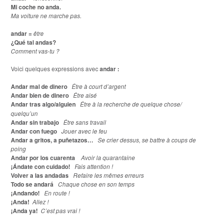
Mi coche no anda.
Ma voiture ne marche pas.
andar =
être
¿Qué tal andas?
Comment vas-tu ?
Voici quelques expressions avec
andar :
Andar mal de dinero
Être à court d’argent
Andar bien de dinero
Être aisé
Andar tras algo/alguien
Être à la recherche de quelque chose/
quelqu’un
Andar sin trabajo
Être sans travail
Andar con fuego
Jouer avec le feu
Andar a gritos, a puñetazos…
Se crier dessus, se battre à coups de
poing
Andar por los cuarenta
Avoir la quarantaine
¡Ándate con cuidado!
Fais attention !
Volver a las andadas
Refaire les mêmes erreurs
Todo se andará
Chaque chose en son temps
¡Andando!
En route !
¡Anda!
Alle
z !
¡Anda ya!
C’est pas vrai !