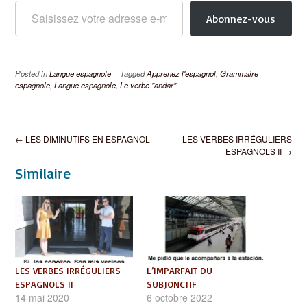
Abonnez-vous
Posted in
Langue espagnole
Tagged
Apprenez l'espagnol
,
Grammaire
espagnole
,
Langue espagnole
,
Le verbe "andar"
Post
←
LES DIMINUTIFS EN ESPAGNOL
LES VERBES IRRÉGULIERS
navigation
ESPAGNOLS II
→
Similaire
LES VERBES IRRÉGULIERS
L’IMPARFAIT DU
ESPAGNOLS II
SUBJONCTIF
14 mai 2020
6 octobre 2022