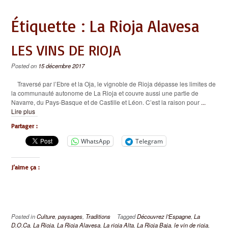
Étiquette :
La Rioja Alavesa
LES VINS DE RIOJA
Posted on
15 décembre 2017
Traversé par l’Ebre et la Oja, le vignoble de Rioja dépasse les limites de
la communauté autonome de La Rioja et couvre aussi une partie de
Navarre, du Pays-Basque et de Castille et Léon. C’est la raison pour
...
Lire plus
Partager :
WhatsApp
Telegram
J’aime ça :
Posted in
Culture
,
paysages
,
Traditions
Tagged
Découvrez l'Espagne
,
La
D.O.Ca
,
La Rioja
,
La Rioja Alavesa
,
La rioja Alta
,
La Rioja Baja
,
le vin de rioja
,