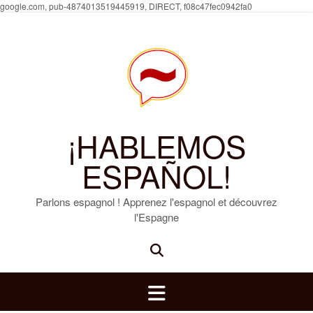
Skip
google.com, pub-4874013519445919, DIRECT, f08c47fec0942fa0
to
content
¡HABLEMOS
ESPAÑOL!
Parlons espagnol ! Apprenez l'espagnol et découvrez
l'Espagne