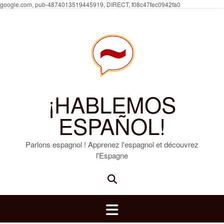
Skip
google.com, pub-4874013519445919, DIRECT, f08c47fec0942fa0
to
content
¡HABLEMOS
ESPAÑOL!
Parlons espagnol ! Apprenez l'espagnol et découvrez
l'Espagne