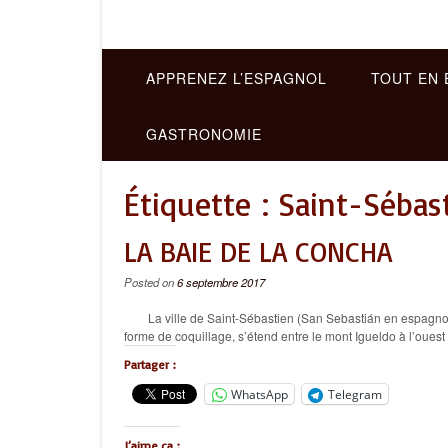
APPRENEZ L’ESPAGNOL
TOUT EN 
GASTRONOMIE
Étiquette :
Saint-Sébas
LA BAIE DE LA CONCHA
Posted on
6 septembre 2017
La ville de Saint-Sébastien (San Sebastián en espagnol e
forme de coquillage, s’étend entre le mont Igueldo à l’ouest
Partager :
WhatsApp
Telegram
J’aime ça :