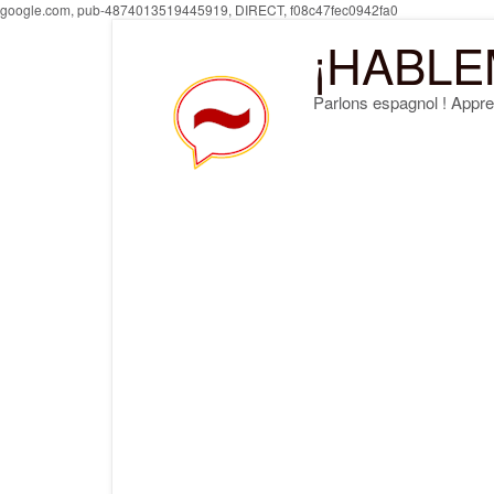
Skip
google.com, pub-4874013519445919, DIRECT, f08c47fec0942fa0
to
¡HABLE
content
Parlons espagnol ! Appre