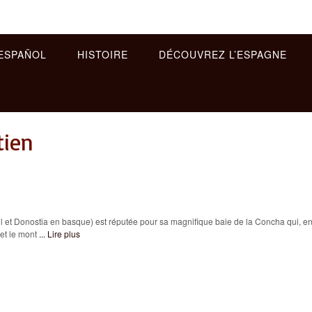
ESPAÑOL
HISTOIRE
DÉCOUVREZ L’ESPAGNE
tien
t Donostia en basque) est réputée pour sa magnifique baie de la Concha qui, e
 et le mont
... Lire plus