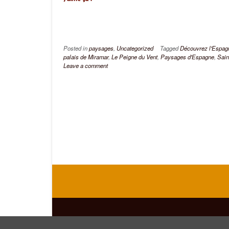
Posted in
paysages
,
Uncategorized
Tagged
Découvrez l'Espag
palais de Miramar
,
Le Peigne du Vent
,
Paysages d'Espagne
,
Sain
Leave a comment
Theme by
Out the Box