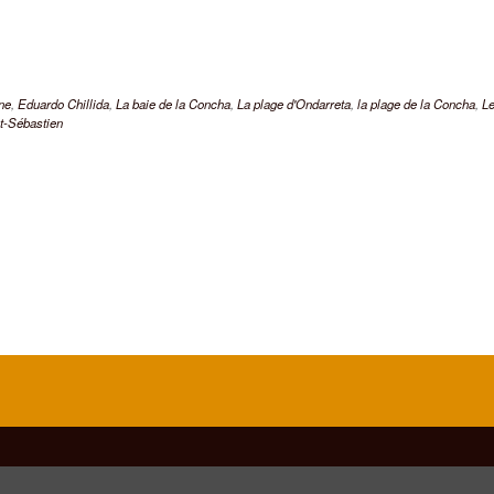
ne
,
Eduardo Chillida
,
La baie de la Concha
,
La plage d'Ondarreta
,
la plage de la Concha
,
L
t-Sébastien