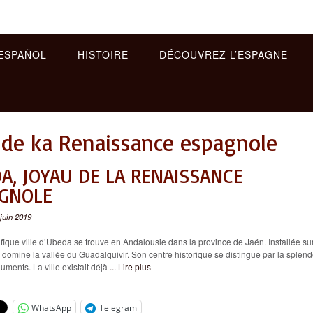
ESPAÑOL
HISTOIRE
DÉCOUVREZ L’ESPAGNE
e ka Renaissance espagnole
A, JOYAU DE LA RENAISSANCE
GNOLE
 juin 2019
ue ville d’Ubeda se trouve en Andalousie dans la province de Jaén. Installée su
le domine la vallée du Guadalquivir. Son centre historique se distingue par la splen
ments. La ville existait déjà
... Lire plus
WhatsApp
Telegram