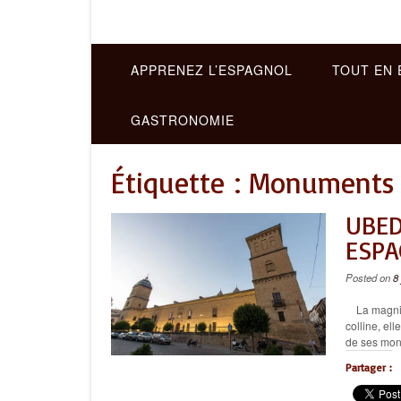
APPRENEZ L’ESPAGNOL
TOUT EN 
GASTRONOMIE
Étiquette :
Monuments d
UBED
ESPA
Posted on
8
La magnifiq
colline, el
de ses monu
Partager :