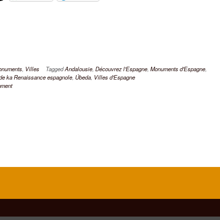
onuments
,
Villes
Tagged
Andalousie
,
Découvrez l'Espagne
,
Monuments d'Espagne
,
e ka Renaissance espagnole
,
Úbeda
,
Villes d'Espagne
mment