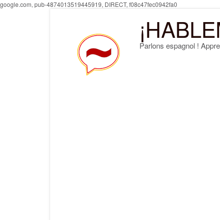
Skip
google.com, pub-4874013519445919, DIRECT, f08c47fec0942fa0
to
¡HABLE
content
Parlons espagnol ! Appre