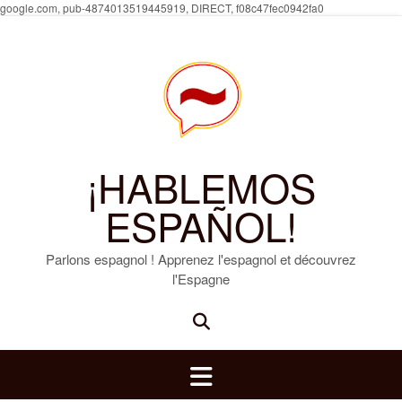
Skip
google.com, pub-4874013519445919, DIRECT, f08c47fec0942fa0
to
content
¡HABLEMOS
ESPAÑOL!
Parlons espagnol ! Apprenez l'espagnol et découvrez
l'Espagne