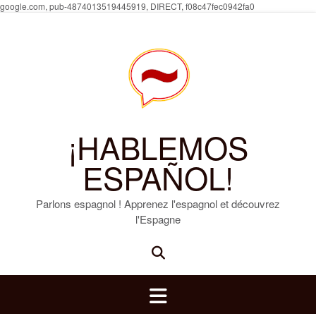
Skip
google.com, pub-4874013519445919, DIRECT, f08c47fec0942fa0
to
content
¡HABLEMOS
ESPAÑOL!
Parlons espagnol ! Apprenez l'espagnol et découvrez
l'Espagne