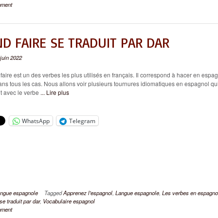
mment
D FAIRE SE TRADUIT PAR DAR
 juin 2022
ire est un des verbes les plus utilisés en français. Il correspond à hacer en espag
ns tous les cas. Nous allons voir plusieurs tournures idiomatiques en espagnol qu
t avec le verbe
... Lire plus
WhatsApp
Telegram
ngue espagnole
Tagged
Apprenez l'espagnol
,
Langue espagnole
,
Les verbes en espagno
se traduit par dar
,
Vocabulaire espagnol
mment