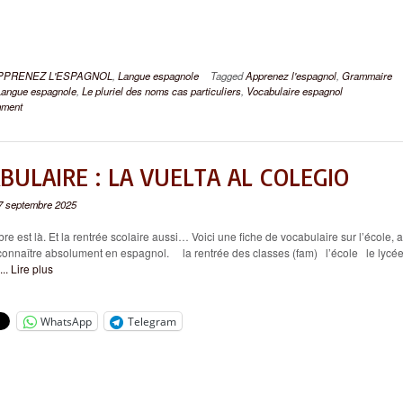
PPRENEZ L'ESPAGNOL
,
Langue espagnole
Tagged
Apprenez l'espagnol
,
Grammaire
Langue espagnole
,
Le pluriel des noms cas particuliers
,
Vocabulaire espagnol
mment
BULAIRE : LA VUELTA AL COLEGIO
7 septembre 2025
st là. Et la rentrée scolaire aussi… Voici une fiche de vocabulaire sur l’école, 
 connaître absolument en espagnol. la rentrée des classes (fam) l’école le lyc
... Lire plus
WhatsApp
Telegram