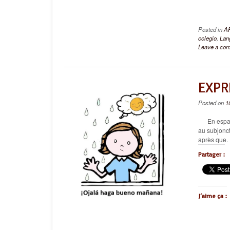
Posted in
A
colegio
,
Lan
Leave a co
EXPR
Posted on
1
En espagnol
au subjonct
après que.
Partager :
J’aime ça :