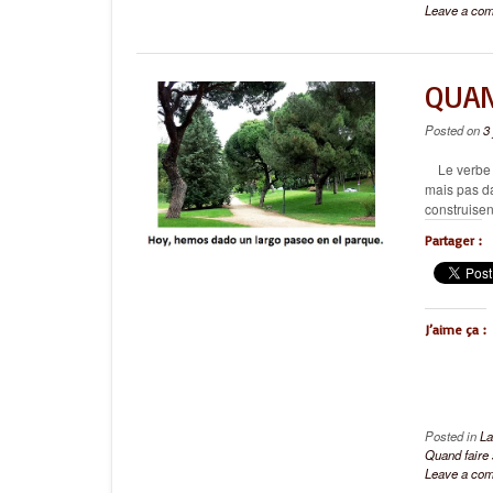
Leave a co
QUAN
Posted on
3
Le verbe fa
mais pas da
construisen
Partager :
J’aime ça :
Posted in
La
Quand faire 
Leave a co