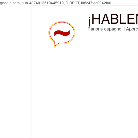
Skip
google.com, pub-4874013519445919, DIRECT, f08c47fec0942fa0
to
¡HABLE
content
Parlons espagnol ! Appre