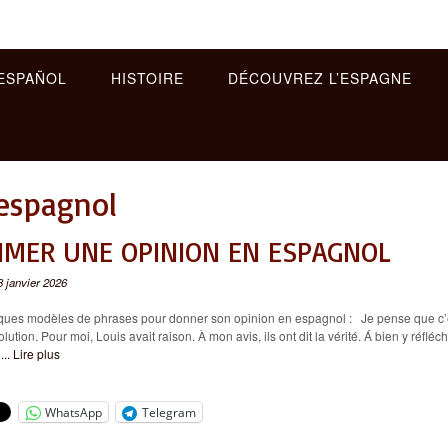
ESPAÑOL
HISTOIRE
DÉCOUVREZ L’ESPAGNE
 espagnol
IMER UNE OPINION EN ESPAGNOL
8 janvier 2026
ques modèles de phrases pour donner son opinion en espagnol : Je pense que c’e
lution. Pour moi, Louis avait raison. À mon avis, ils ont dit la vérité. Á bien y réfléchir
e
... Lire plus
WhatsApp
Telegram