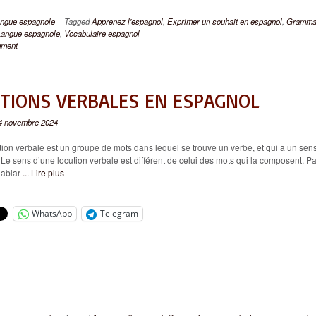
ngue espagnole
Tagged
Apprenez l'espagnol
,
Exprimer un souhait en espagnol
,
Gramma
Langue espagnole
,
Vocabulaire espagnol
mment
TIONS VERBALES EN ESPAGNOL
4 novembre 2024
n verbale est un groupe de mots dans lequel se trouve un verbe, et qui a un sen
. Le sens d’une locution verbale est différent de celui des mots qui la composent. Pa
hablar
... Lire plus
WhatsApp
Telegram