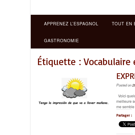
APPRENEZ L’ESPAGNOL
TOUT EN 
GASTRONOMIE
Étiquette :
Vocabulaire
EXPR
Posted on
2
Voici quel
meilleure so
me sembl
Partager :