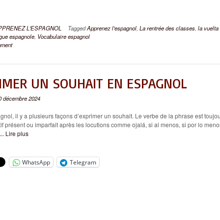
PPRENEZ L'ESPAGNOL
Tagged
Apprenez l'espagnol
,
La rentrée des classes
,
la vuelta 
gue espagnole
,
Vocabulaire espagnol
mment
IMER UN SOUHAIT EN ESPAGNOL
0 décembre 2024
, il y a plusieurs façons d’exprimer un souhait. Le verbe de la phrase est toujo
if présent ou imparfait après les locutions comme ojalá, si al menos, si por lo meno
... Lire plus
WhatsApp
Telegram