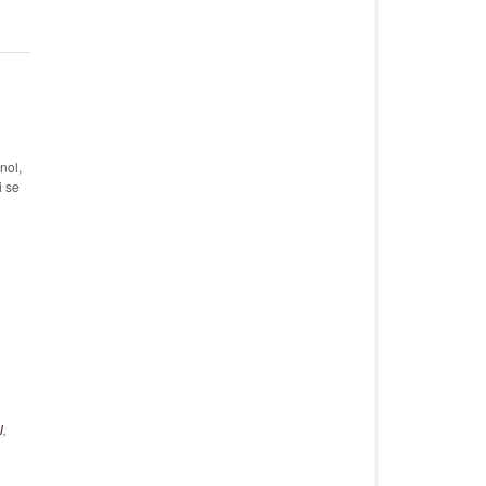
nol,
i se
l
,