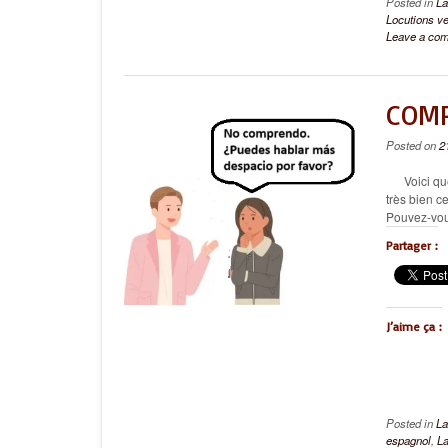
Posted in
La
Locutions v
Leave a co
COMP
Posted on
2
Voici quel
très bien 
Pouvez-vous
Partager :
J’aime ça :
Posted in
La
espagnol
,
La