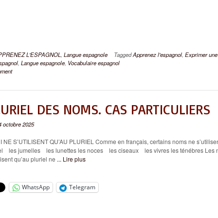
PPRENEZ L'ESPAGNOL
,
Langue espagnole
Tagged
Apprenez l'espagnol
,
Exprimer une
espagnol
,
Langue espagnole
,
Vocabulaire espagnol
mment
LURIEL DES NOMS. CAS PARTICULIERS
4 octobre 2025
E S’UTILISENT QU’AU PLURIEL Comme en français, certains noms ne s’utilise
iel les jumelles les lunettes les noces les ciseaux les vivres les ténébres Les
lisent qu’au pluriel ne
... Lire plus
WhatsApp
Telegram