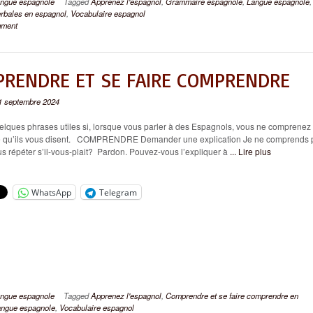
ngue espagnole
Tagged
Apprenez l'espagnol
,
Grammaire espagnole
,
Langue espagnole
,
erbales en espagnol
,
Vocabulaire espagnol
mment
RENDRE ET SE FAIRE COMPRENDRE
1 septembre 2024
ques phrases utiles si, lorsque vous parler à des Espagnols, vous ne comprenez
ce qu’ils vous disent. COMPRENDRE Demander une explication Je ne comprends 
 répéter s’il-vous-plait? Pardon. Pouvez-vous l’expliquer à
... Lire plus
WhatsApp
Telegram
ngue espagnole
Tagged
Apprenez l'espagnol
,
Comprendre et se faire comprendre en
ngue espagnole
,
Vocabulaire espagnol